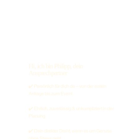
Hi, ich bin Philipp, dein
Ansprechpartner
✔️ Persönlich für dich da – von der ersten
Anfrage bis zum Event
✔️ Ehrlich, zuverlässig & unkompliziert in der
Planung
✔️ Dein direkter Draht, wenn es um Genuss
ohne Stress geht