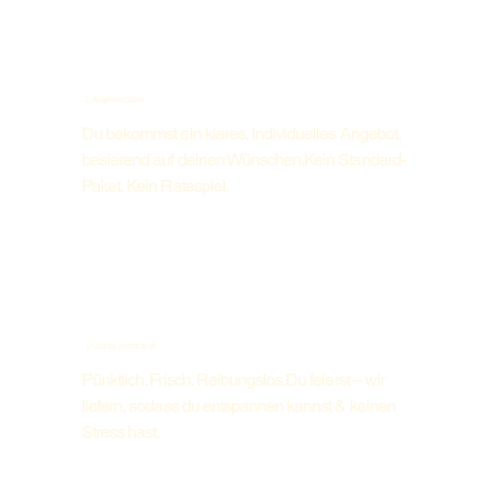
2. Angebot erhalten
Du bekommst ein klares, individuelles Angebot,
basierend auf deinen Wünschen.Kein Standard-
Paket. Kein Ratespiel.
3. Catering kommt zu dir
Pünktlich. Frisch. Reibungslos.Du feierst – wir
liefern, sodass du entspannen kannst & keinen
Stress hast.