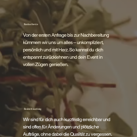
Rundum-Service
Von der ersten Anfrage bis zur Nachbereitung
kümmern wir uns um alles – unkompliziert,
persönlich und mit Herz. So kannst du dich
entspannt zurücklehnen und dein Event in
vollen Zügen genießen.
Flexibel & kurzfristig
Wir sind für dich auch kurzfristig erreichbar und
sind offen für Änderungen und plötzliche
Aufträge, ohne dabei die Qualität zu vergessen.