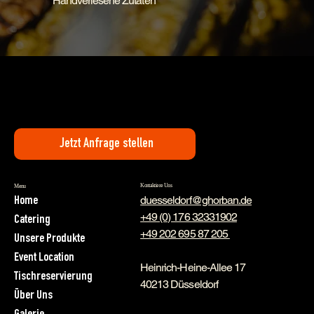
Handverlesene Zutaten
Jetzt Anfrage stellen
Kontaktiere Uns
Menu
duesseldorf@ghorban.de
Home
+49 (0) 176 3233190
2
Catering
+49 202 695 87 205
Unsere Produkte
Event Location
Heinrich-Heine-Allee 17
Tischreservierung
40213 Düsseldorf
Über Uns