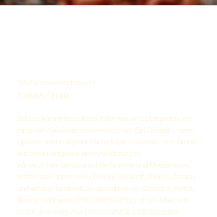
Weil's besser schmeckt
Vielfalt & Qualität
Bei uns kommt nur auf den Teller, was wir selbst prüfen und
mit gutem Gewissen servieren können. Ein Großteil unserer
Speisen wird in eigener Küche frisch zubereitet – von Grund
auf, ohne Fertigware, ohne Abkürzungen.
Wir verzichten bewusst auf Großmärkte und Massenware.
Stattdessen setzen wir auf direkte Herkunft, ehrliche Zutaten
und echtes Handwerk. So garantieren wir Qualität & Vielfalt,
die man schmeckt – frisch, hochwertig und mit Liebe zum
Detail. Jeden Tag. Aus Düsseldorf.
Für echte Genießer.