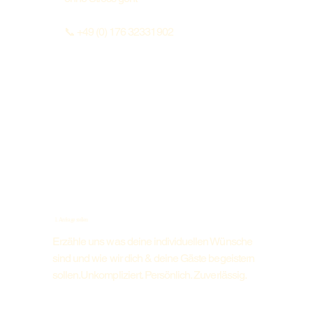
📞 +49 (0) 176 32331902
Anfrage stellen
1. Anfrage stellen
Erzähle uns was deine individuellen Wünsche
sind und wie wir dich & deine Gäste begeistern
sollen.Unkompliziert. Persönlich. Zuverlässig.