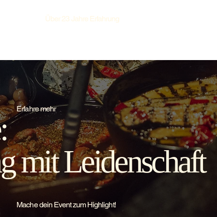
Über 23 Jahre Erfahrung
ing
Event Location
Tischreservierung
Unsere Produkte
Erfahre mehr
:
ng mit Leidenschaft
Mache dein Event zum Highlight!