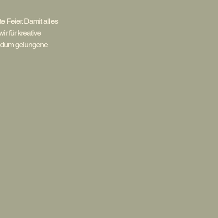
e Feier. Damit alles
r für kreative
undum gelungene