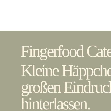
Home
Cater
Fingerfood Cate
Kleine Häppche
großen Eindruc
hinterlassen.