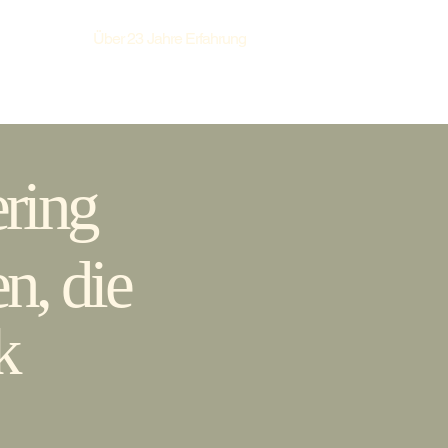
Über 23 Jahre Erfahrung
ing
Event Location
Tischreservierung
Unsere Produkte
ring
n, die
k