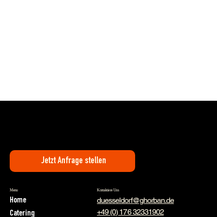
Jetzt Anfrage stellen
Kontaktiere Uns
Menu
duesseldorf@ghorban.de
Home
+49 (0) 176 3233190
2
Catering